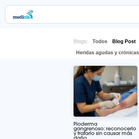
Ir al contenido
Inicio
Nosotros
Servicios
Blog
Tie
Blogs:
Todos
Blog Post
Heridas agudas y crónicas
Pioderma
gangrenoso: reconocerlo
y tratarlo sin causar más
daño