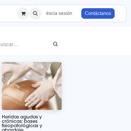
Inicia sesión
Contáctanos
Heridas agudas y
crónicas: bases
fisiopatológicas y
abordaje