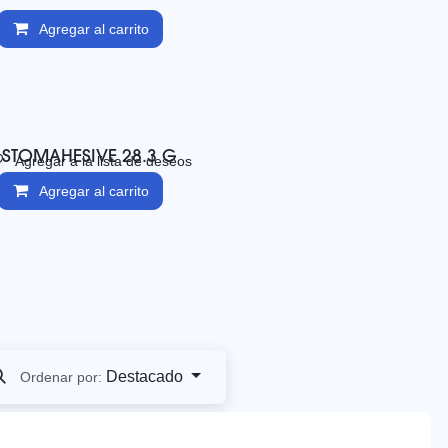
Agregar al carrito
STOMAHESIVE 28.3 G
Agregar a la lista de deseos
Agregar al carrito
Destacado
Ordenar por: