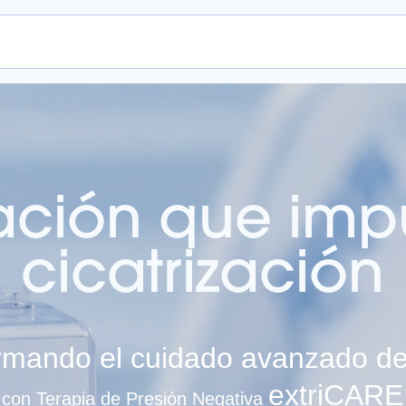
nda en línea
ación que impu
cicatrización
rmando el cuidado avanzado de
extriCARE
con Terapia de Presión Negativa