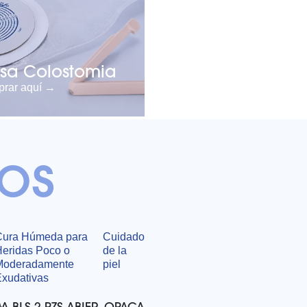
lsa Colostomia
rar aquí →
os
Cura Húmeda para
Cuidado
Heridas Poco o
de la
Moderadamente
piel
Exudativas