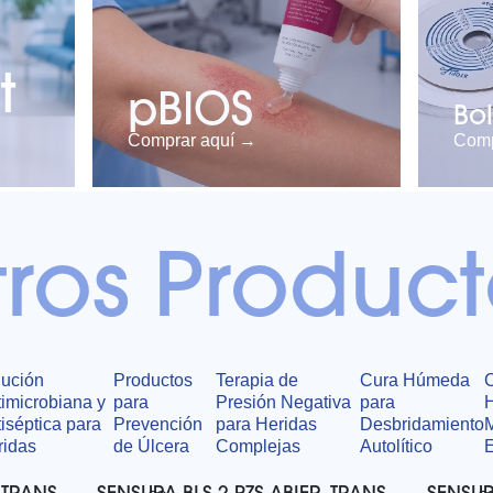
t
pBIOS
Bo
Comprar aquí →
Comp
ros Product
lución
Productos
Terapia de
Cura Húmeda
imicrobiana y
para
Presión Negativa
para
iséptica para
Prevención
para Heridas
Desbridamiento
ridas
de Úlcera
Complejas
Autolítico