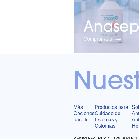
Anasep
→
Comprar aquí
Nuest
Más
Productos para
So
Opciones
Cuidado de
Ant
para ti...
Estomas y
Ant
Ostomías
He