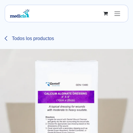
Ir al contenido
Todos los productos