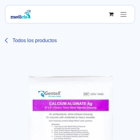
Ir al contenido
Todos los productos