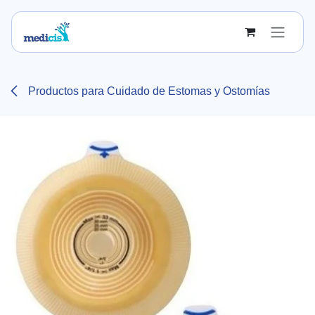
Ir al contenido
Productos para Cuidado de Estomas y Ostomías