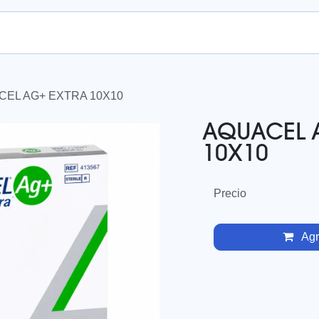
nda en línea
CEL AG+ EXTRA 10X10
AQUACEL 
10X10
Precio
Agre