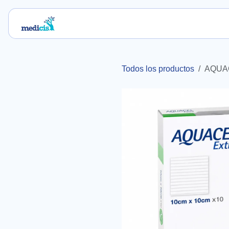
Ir al contenido
Inicio
Nosotros
Servicios
Blog
Tie
Todos los productos
AQUA