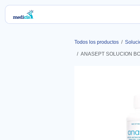
Ir al contenido
Inicio
Nosotros
Servicios
Blog
Tie
Todos los productos
Soluci
ANASEPT SOLUCION BOTE