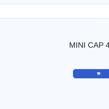
enda en línea
tos para Cuidado de Estomas y Ostomías
MINI CAP 40 MM
MINI CAP 
Precio
Agre