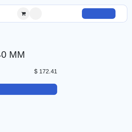
Inicia sesión
Contáctanos
40 MM
$
172.41
gar al carrito