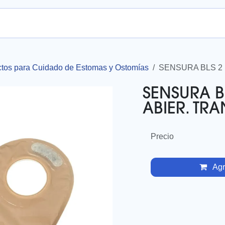
nda en línea
tos para Cuidado de Estomas y Ostomías
SENSURA BLS 2 
SENSURA BL
ABIER. TR
Precio
Agre