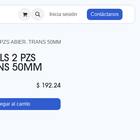
Inicia sesión
Contáctanos
PZS ABIER. TRANS 50MM
S 2 PZS
ANS 50MM
$
192.24
gar al carrito