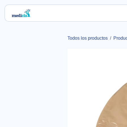
Ir al contenido
Inicio
Nosotros
Servicios
Blog
Tie
Todos los productos
Produc