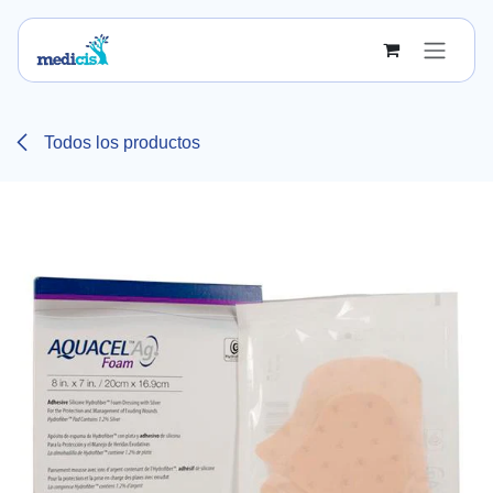
Ir al contenido
Todos los productos