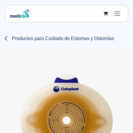
Ir al contenido
Productos para Cuidado de Estomas y Ostomías